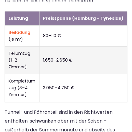
du dich an diesen Spannen orientieren:
Leistung
Preisspanne (Hamburg – Tyneside)
Beiladung
80–110 €
(je m³)
Teilumzug
(1–2
1.650–2.650 €
Zimmer)
Komplettum
zug (3–4
3.050–4.750 €
Zimmer)
Tunnel- und Fähranteil sind in den Richtwerten
enthalten, schwanken aber mit der Saison –
außerhalb der Sommermonate und abseits des