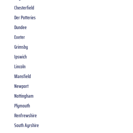
Chesterfield
Der Potteries
Dundee
Exeter
Grimsby
Ipswich
Lincoln
Mansfield
Newport
Nottingham
Plymouth
Renfrewshire
South Ayrshire