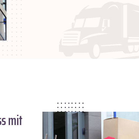
ss
mit