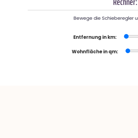
Rechner:
Bewege die Schieberegler un
Entfernung in km:
Wohnfläche in qm: