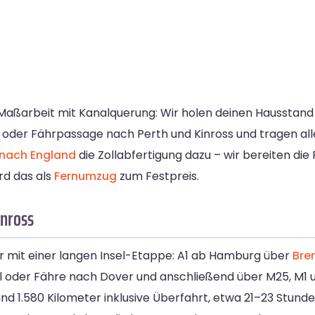
 Maßarbeit mit Kanalquerung: Wir holen deinen Hausstan
 oder Fährpassage nach Perth und Kinross und tragen alle
nach England
die Zollabfertigung dazu – wir bereiten di
ird das als
Fernumzug
zum Festpreis.
inross
or mit einer langen Insel-Etappe: A1 ab Hamburg über
Bre
nel oder Fähre nach Dover und anschließend über M25, M1
nd 1.580 Kilometer inklusive Überfahrt, etwa 21–23 Stunden 