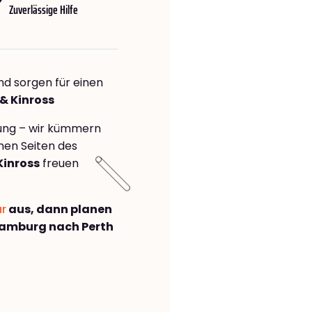
Zuverlässige Hilfe
nd sorgen für einen
 & Kinross
rung – wir kümmern
önen Seiten des
Kinross
freuen
ar
aus, dann planen
amburg nach Perth