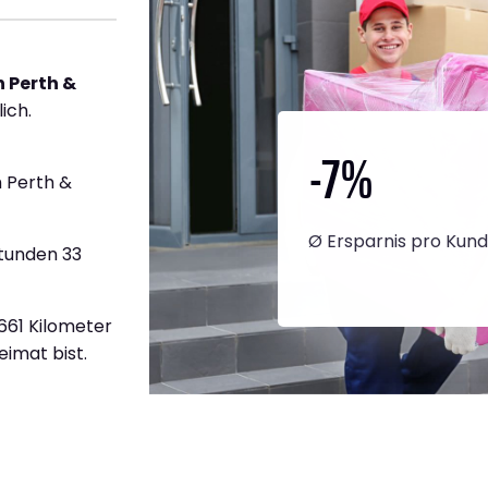
 Perth &
ich.
-7
%
 Perth &
Ø Ersparnis pro Kun
Stunden 33
.661 Kilometer
eimat bist.