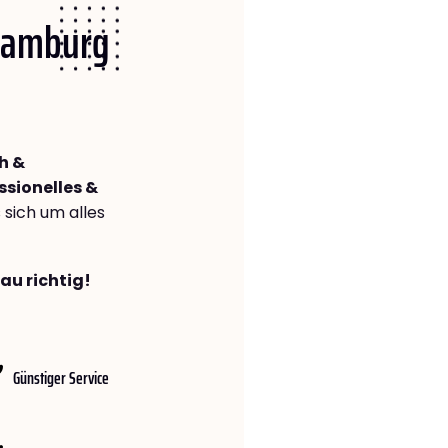
 Hamburg
h &
ssionelles &
s sich um alles
au richtig!
Günstiger Service