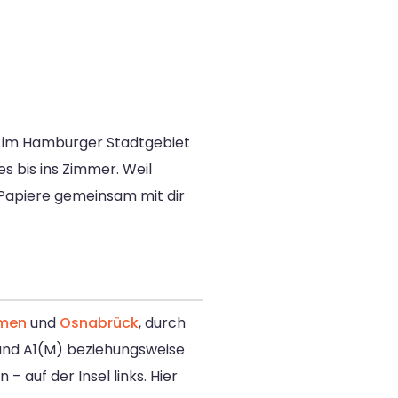
d im Hamburger Stadtgebiet
s bis ins Zimmer. Weil
e Papiere gemeinsam mit dir
men
und
Osnabrück
, durch
 und A1(M) beziehungsweise
– auf der Insel links. Hier