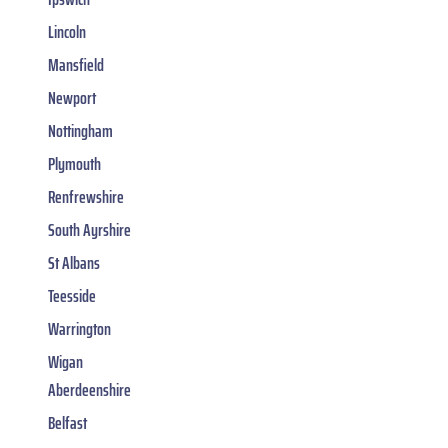
Lincoln
Mansfield
Newport
Nottingham
Plymouth
Renfrewshire
South Ayrshire
St Albans
Teesside
Warrington
Wigan
Aberdeenshire
Belfast