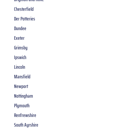
Chesterfield
Der Potteries
Dundee
Exeter
Grimsby
Ipswich
Lincoln
Mansfield
Newport
Nottingham
Plymouth
Renfrewshire
South Ayrshire