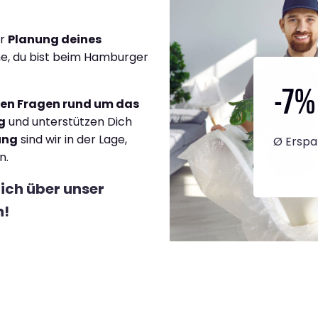
er
Planung deines
ne, du bist beim Hamburger
-7
%
llen Fragen rund um das
g
und unterstützen Dich
ung
sind wir in der Lage,
Ø Erspa
n.
lich über unser
h!