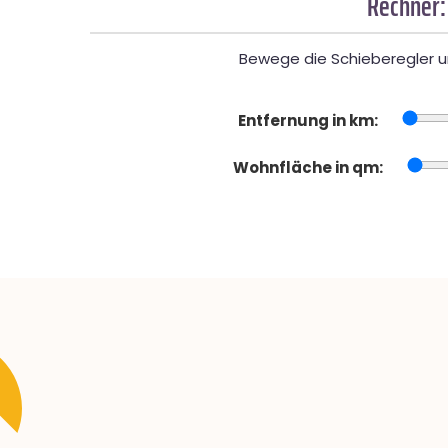
Rechner:
Bewege die Schieberegler un
Entfernung in km:
Wohnfläche in qm: