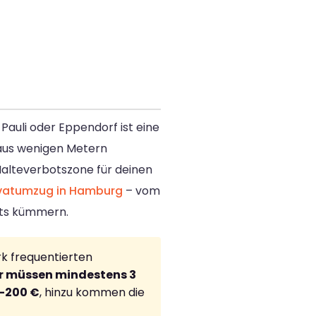
 Pauli oder Eppendorf ist eine
aus wenigen Metern
Halteverbotszone für deinen
ivatumzug in Hamburg
– vom
hts kümmern.
ark frequentierten
r müssen mindestens 3
–200 €
, hinzu kommen die