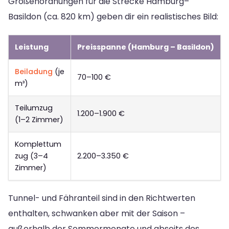
Größenordnungen für die Strecke Hamburg–
Basildon (ca. 820 km) geben dir ein realistisches Bild:
Leistung
Preisspanne (Hamburg – Basildon)
Beiladung
(je
70–100 €
m³)
Teilumzug
1.200–1.900 €
(1–2 Zimmer)
Komplettum
zug (3–4
2.200–3.350 €
Zimmer)
Tunnel- und Fähranteil sind in den Richtwerten
enthalten, schwanken aber mit der Saison –
außerhalb der Sommermonate und abseits des