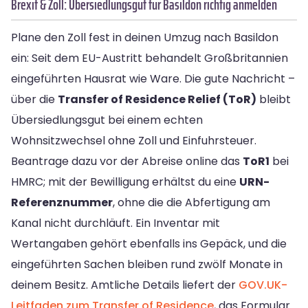
Brexit & Zoll: Übersiedlungsgut für Basildon richtig anmelden
Plane den Zoll fest in deinen Umzug nach Basildon
ein: Seit dem EU-Austritt behandelt Großbritannien
eingeführten Hausrat wie Ware. Die gute Nachricht –
über die
Transfer of Residence Relief (ToR)
bleibt
Übersiedlungsgut bei einem echten
Wohnsitzwechsel ohne Zoll und Einfuhrsteuer.
Beantrage dazu vor der Abreise online das
ToR1
bei
HMRC; mit der Bewilligung erhältst du eine
URN-
Referenznummer
, ohne die die Abfertigung am
Kanal nicht durchläuft. Ein Inventar mit
Wertangaben gehört ebenfalls ins Gepäck, und die
eingeführten Sachen bleiben rund zwölf Monate in
deinem Besitz. Amtliche Details liefert der
GOV.UK-
Leitfaden zum Transfer of Residence
, das Formular