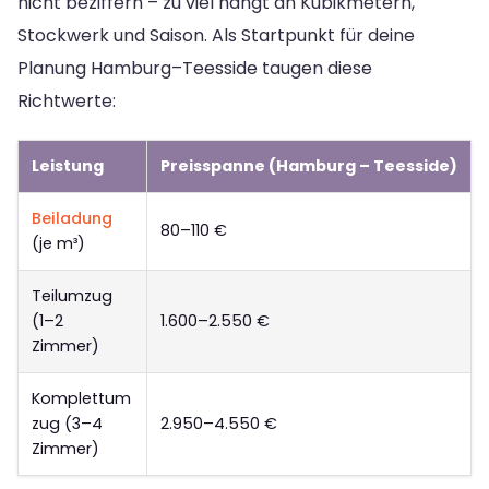
nicht beziffern – zu viel hängt an Kubikmetern,
Stockwerk und Saison. Als Startpunkt für deine
Planung Hamburg–Teesside taugen diese
Richtwerte:
Leistung
Preisspanne (Hamburg – Teesside)
Beiladung
80–110 €
(je m³)
Teilumzug
(1–2
1.600–2.550 €
Zimmer)
Komplettum
zug (3–4
2.950–4.550 €
Zimmer)