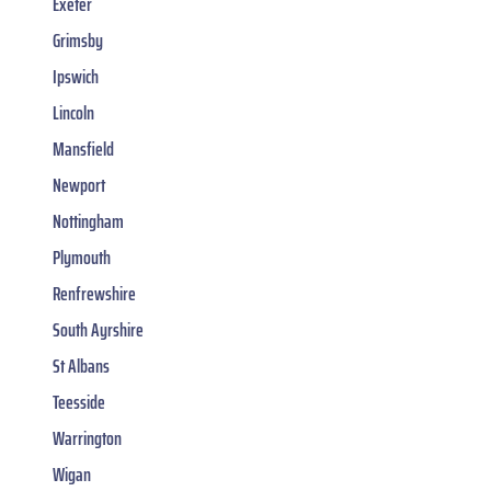
Exeter
Grimsby
Ipswich
Lincoln
Mansfield
Newport
Nottingham
Plymouth
Renfrewshire
South Ayrshire
St Albans
Teesside
Warrington
Wigan