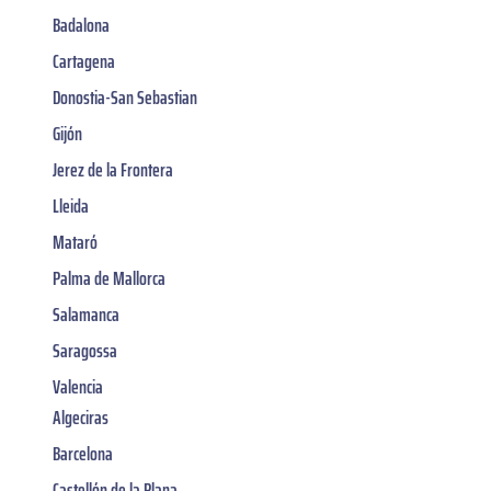
Badalona
Cartagena
Donostia-San Sebastian
Gijón
Jerez de la Frontera
Lleida
Mataró
Palma de Mallorca
Salamanca
Saragossa
Valencia
Algeciras
Barcelona
Castellón de la Plana