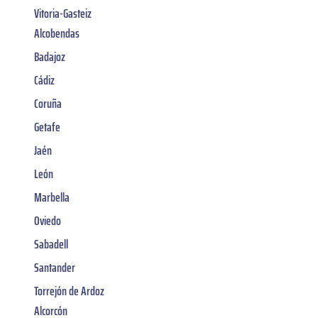
Vitoria-Gasteiz
Alcobendas
Badajoz
Cádiz
Coruña
Getafe
Jaén
León
Marbella
Oviedo
Sabadell
Santander
Torrejón de Ardoz
Alcorcón