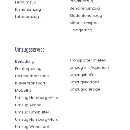
Privatumzug
Fernumzug
Seniorenumzug
Firmenumzug
Studentenumzug
Laborumzug
Möbeltransport
Einlagerung
Umzugsservice
Transporter mieten
Beiladung
Umzug mit Aquarium
Entrümpelung
Umzugshelfer
Halteverbotszone
Umzugskartons
Klaviertransport
Umzugsanfrage
Möbellift
Umzug Hamburg-Mitte
Umzug Altona
Umzug Eimsbüttel
Umzug Hamburg-Nord
Umzug Wandsbek