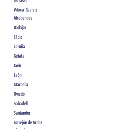
Terrassa
Vitoria-Gasteiz
Alcobendas
Badajoz
Cádiz
Coruña
Getafe
Jaén
León
Marbella
Oviedo
Sabadell
Santander
Torrejón de Ardoz