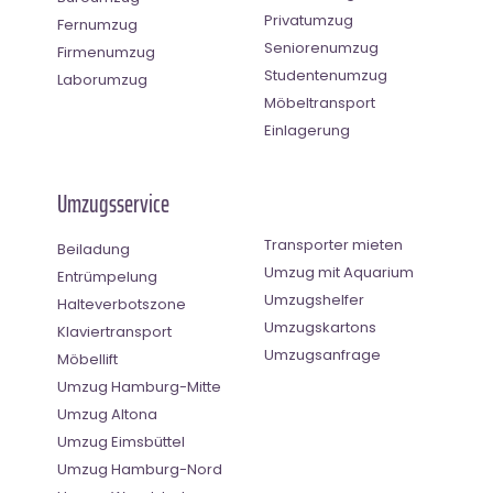
Privatumzug
Fernumzug
Seniorenumzug
Firmenumzug
Studentenumzug
Laborumzug
Möbeltransport
Einlagerung
Umzugsservice
Transporter mieten
Beiladung
Umzug mit Aquarium
Entrümpelung
Umzugshelfer
Halteverbotszone
Umzugskartons
Klaviertransport
Umzugsanfrage
Möbellift
Umzug Hamburg-Mitte
Umzug Altona
Umzug Eimsbüttel
Umzug Hamburg-Nord