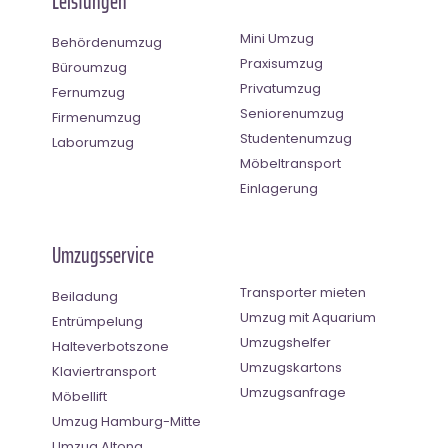
Leistungen
Mini Umzug
Behördenumzug
Praxisumzug
Büroumzug
Privatumzug
Fernumzug
Seniorenumzug
Firmenumzug
Studentenumzug
Laborumzug
Möbeltransport
Einlagerung
Umzugsservice
Transporter mieten
Beiladung
Umzug mit Aquarium
Entrümpelung
Umzugshelfer
Halteverbotszone
Umzugskartons
Klaviertransport
Umzugsanfrage
Möbellift
Umzug Hamburg-Mitte
Umzug Altona