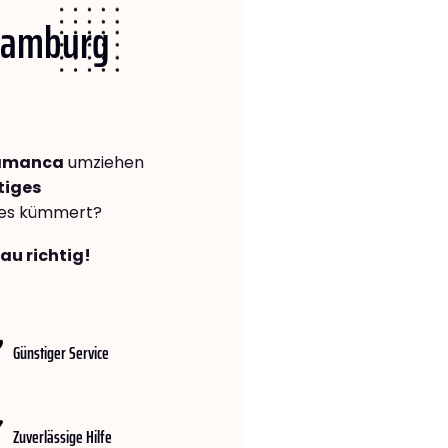
 Hamburg
lamanca
umziehen
tiges
lles kümmert?
au richtig!
Günstiger Service
Zuverlässige Hilfe