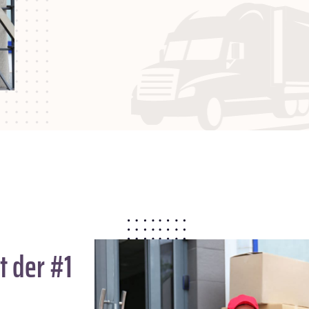
t der #1