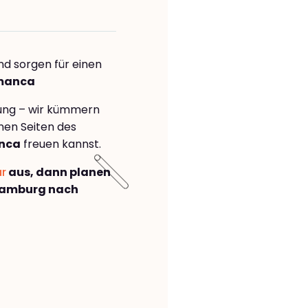
nd sorgen für einen
amanca
rung – wir kümmern
önen Seiten des
nca
freuen kannst.
ar
aus, dann planen
Hamburg nach