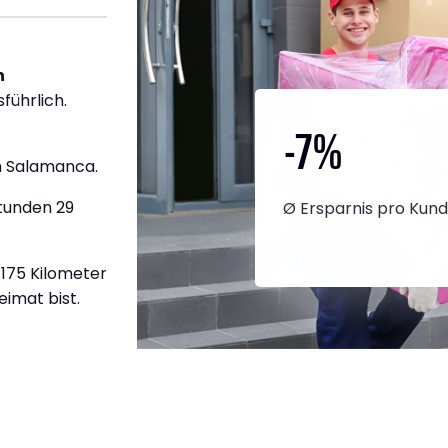
h
führlich.
-7
%
h Salamanca.
Stunden 29
Ø Ersparnis pro Kun
2.175 Kilometer
eimat bist.