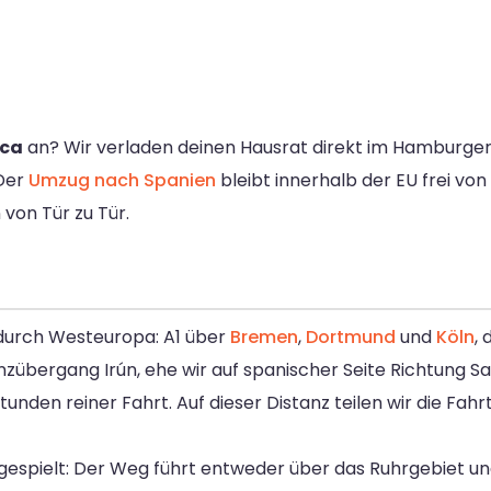
nca
an? Wir verladen deinen Hausrat direkt im Hamburger 
 Der
Umzug nach Spanien
bleibt innerhalb der EU frei von
von Tür zu Tür.
durch Westeuropa: A1 über
Bremen
,
Dortmund
und
Köln
,
zübergang Irún, ehe wir auf spanischer Seite Richtung S
unden reiner Fahrt. Auf dieser Distanz teilen wir die Fah
espielt: Der Weg führt entweder über das Ruhrgebiet un