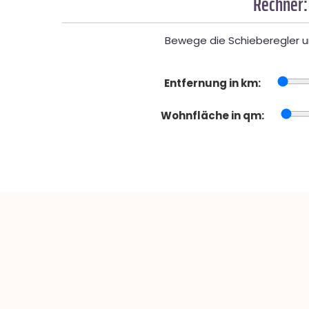
Rechner:
Bewege die Schieberegler un
Entfernung in km:
Wohnfläche in qm: