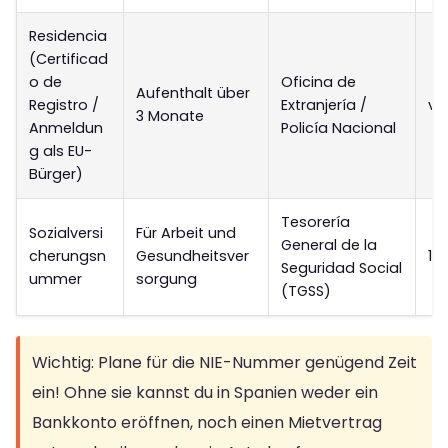
Residencia
(Certificad
o de
Oficina de
Aufenthalt über
Registro /
Extranjería /
var
3 Monate
Anmeldun
Policía Nacional
g als EU-
Bürger)
Tesorería
Sozialversi
Für Arbeit und
General de la
cherungsn
Gesundheitsver
1–
Seguridad Social
ummer
sorgung
(TGSS)
Wichtig: Plane für die NIE-Nummer genügend Zeit
ein! Ohne sie kannst du in Spanien weder ein
Bankkonto eröffnen, noch einen Mietvertrag