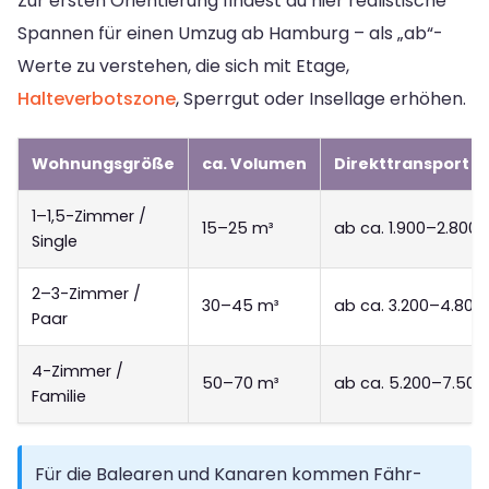
Zur ersten Orientierung findest du hier realistische
Spannen für einen Umzug ab Hamburg – als „ab“-
Werte zu verstehen, die sich mit Etage,
Halteverbotszone
, Sperrgut oder Insellage erhöhen.
Wohnungsgröße
ca. Volumen
Direkttransport (
1–1,5-Zimmer /
15–25 m³
ab ca. 1.900–2.800 
Single
2–3-Zimmer /
30–45 m³
ab ca. 3.200–4.800
Paar
4-Zimmer /
50–70 m³
ab ca. 5.200–7.500
Familie
Für die Balearen und Kanaren kommen Fähr-