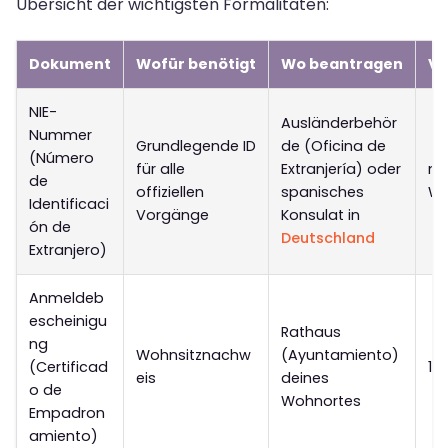
Übersicht der wichtigsten Formalitäten:
Dokument
Wofür benötigt
Wo beantragen
Vo
NIE-
Ausländerbehör
Nummer
Grundlegende ID
de (Oficina de
(Número
für alle
Extranjería) oder
me
de
offiziellen
spanisches
Wo
Identificaci
Vorgänge
Konsulat in
ón de
Deutschland
Extranjero)
Anmeldeb
escheinigu
Rathaus
ng
Wohnsitznachw
(Ayuntamiento)
(Certificad
1–
eis
deines
o de
Wohnortes
Empadron
amiento)