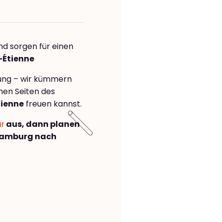
nd sorgen für einen
-Étienne
rung – wir kümmern
önen Seiten des
ienne
freuen kannst.
ar
aus, dann planen
Hamburg nach