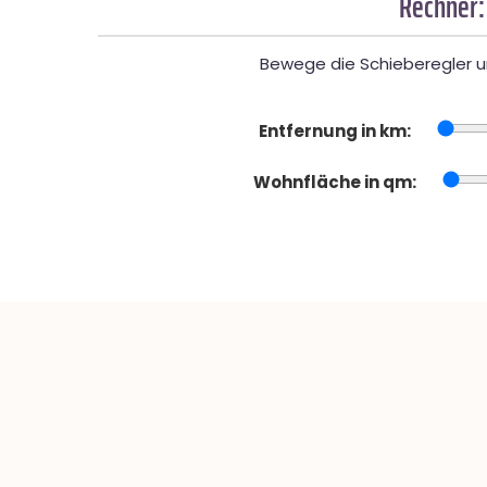
Rechner:
Bewege die Schieberegler un
Entfernung in km:
Wohnfläche in qm: