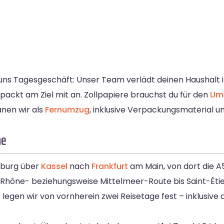
r uns Tagesgeschäft: Unser Team verlädt deinen Haushalt
packt am Ziel mit an. Zollpapiere brauchst du für den
Umz
nen wir als
Fernumzug
, inklusive Verpackungsmaterial u
ne
mburg über
Kassel
nach
Frankfurt
am Main, von dort die A
 Rhône- beziehungsweise Mittelmeer-Route bis Saint-Étie
z legen wir von vornherein zwei Reisetage fest – inklusiv