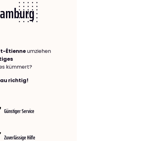
 Hamburg
t-Étienne
umziehen
tiges
lles kümmert?
au richtig!
Günstiger Service
Zuverlässige Hilfe