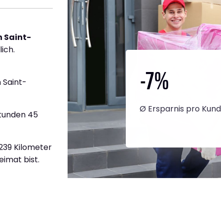
 Saint-
ich.
-7
%
 Saint-
Ø Ersparnis pro Kun
Stunden 45
.239 Kilometer
eimat bist.