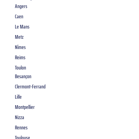
Angers
Caen
Le Mans
Metz
Nîmes
Reims
Toulon
Besançon
Clermont-Ferrand
Lille
Montpellier
Nizza
Rennes
Toulouse