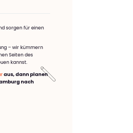
nd sorgen für einen
rung – wir kümmern
önen Seiten des
euen kannst.
ar
aus, dann planen
Hamburg nach