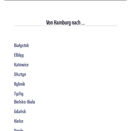
Von
Hamburg
nach ...
Białystok
Elbląg
Katowice
Olsztyn
Rybnik
Tychy
Bielsko-Biała
Gdańsk
Kielce
Opole