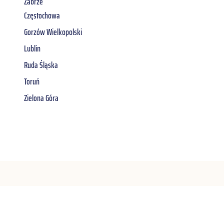
Zabrze
Częstochowa
Gorzów Wielkopolski
Lublin
Ruda Śląska
Toruń
Zielona Góra