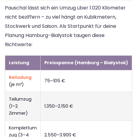
Pauschal lässt sich ein Umzug über 1.020 Kilometer
nicht beziffern – zu viel hängt an Kubikmetern,
Stockwerk und Saison. Als Startpunkt für deine
Planung Hamburg–Białystok taugen diese
Richtwerte:
Leistung
Preisspanne (Hamburg – Białystok)
Beiladung
75–105 €
(je m³)
Teilumzug
(1–2
1.350–2.150 €
Zimmer)
Komplettum
zug (3–4
2.550–3.900 €