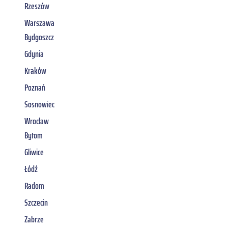
Rzeszów
Warszawa
Bydgoszcz
Gdynia
Kraków
Poznań
Sosnowiec
Wrocław
Bytom
Gliwice
Łódź
Radom
Szczecin
Zabrze