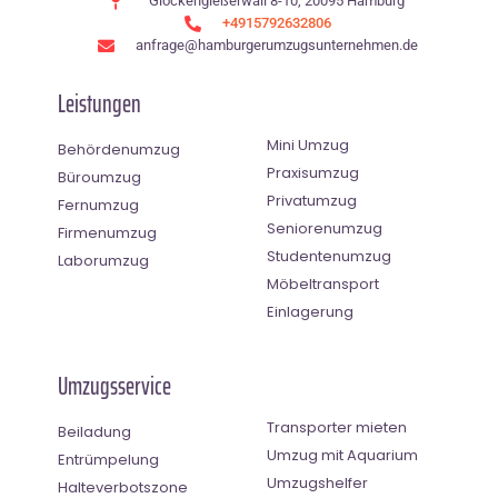
Glockengießerwall 8-10, 20095 Hamburg
+4915792632806
anfrage@hamburgerumzugsunternehmen.de
Leistungen
Mini Umzug
Behördenumzug
Praxisumzug
Büroumzug
Privatumzug
Fernumzug
Seniorenumzug
Firmenumzug
Studentenumzug
Laborumzug
Möbeltransport
Einlagerung
Umzugsservice
Transporter mieten
Beiladung
Umzug mit Aquarium
Entrümpelung
Umzugshelfer
Halteverbotszone