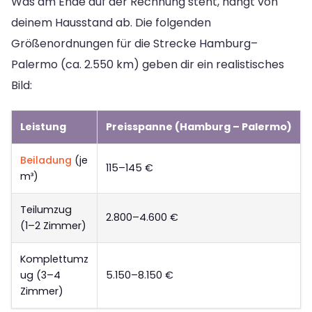
Was am Ende auf der Rechnung steht, hängt von
deinem Hausstand ab. Die folgenden
Größenordnungen für die Strecke Hamburg–
Palermo (ca. 2.550 km) geben dir ein realistisches
Bild:
Leistung
Preisspanne (Hamburg – Palermo)
Beiladung
(je
115–145 €
m³)
Teilumzug
2.800–4.600 €
(1–2 Zimmer)
Komplettumz
ug (3–4
5.150–8.150 €
Zimmer)