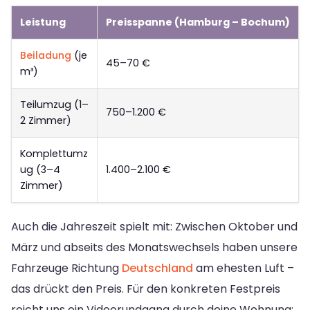
Leistung
Preisspanne (Hamburg – Bochum)
Beiladung
(je
45–70 €
m³)
Teilumzug (1–
750–1.200 €
2 Zimmer)
Komplettumz
ug (3–4
1.400–2.100 €
Zimmer)
Auch die Jahreszeit spielt mit: Zwischen Oktober und
März und abseits des Monatswechsels haben unsere
Fahrzeuge Richtung
Deutschland
am ehesten Luft –
das drückt den Preis. Für den konkreten Festpreis
reicht uns ein Videorundgang durch deine Wohnung: