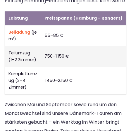
Planung Hamburg–Randers taugen diese Richtwerte:
Leistung
Preisspanne (Hamburg – Randers)
Beiladung
(je
55–85 €
m³)
Teilumzug
750–1.150 €
(1–2 Zimmer)
Komplettumz
ug (3–4
1.450–2.150 €
Zimmer)
Zwischen Mai und September sowie rund um den
Monatswechsel sind unsere Dänemark-Touren am
stärksten gebucht – ein Werktag im Winter bringt
spürbar bessere Preise. Zeig uns deinen Hausstand