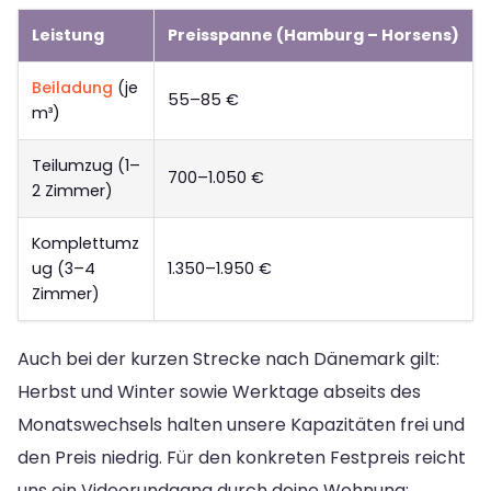
Leistung
Preisspanne (Hamburg – Horsens)
Beiladung
(je
55–85 €
m³)
Teilumzug (1–
700–1.050 €
2 Zimmer)
Komplettumz
ug (3–4
1.350–1.950 €
Zimmer)
Auch bei der kurzen Strecke nach Dänemark gilt:
Herbst und Winter sowie Werktage abseits des
Monatswechsels halten unsere Kapazitäten frei und
den Preis niedrig. Für den konkreten Festpreis reicht
uns ein Videorundgang durch deine Wohnung: