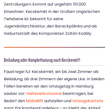
Zentralungarn kommt auf ungefähr 110.000
Einwohner. Kecskemét in der Großen Ungarischen
Tiefebene ist bekannt für seine
Jugendstilarchitektur, den Barackpálinka und als
Geburtsstadt des Komponisten Zoltán Kodály.
Beiladung oder Komplettumzug nach Kecskemét?
Faustregel für Kecskemét: ein bis zwei Zimmer als
Beiladung, ab drei Zimmern der eigene Lkw. In beiden
Fällen bereiten wir den Umzugstag in Hamburg
sauber vor:
Halteverbotszone
beantragen, bei
Bedarf den
Möbellift
aufstellen und
Umzugskartons
samt Packmaterial anliefern – so bleibt der Ablauf