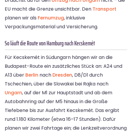
brauchst du für den
Umzug nach Ungarn
nicht – die
EU macht die Grenze unsichtbar. Den
Transport
planen wir als
Fernumzug
, inklusive
Verpackungsmaterial und Versicherung.
So läuft die Route von Hamburg nach Kecskemét
Für Kecskemét in Südungarn hängen wir an die
Budapest-Route ein zusätzliches Stück an: A24 und
A13 über
Berlin
nach
Dresden
, D8/D1 durch
Tschechien, über die Slowakei bei Rajka nach
Ungarn
, auf der M1 zur Hauptstadt und ab dem
Autobahnring auf der M5 hinaus in die Große
Tiefebene bis zur Ausfahrt Kecskemét. Das ergibt
rund 1.180 Kilometer (etwa 16–17 Stunden). Dafür
planen wir zwei Fahrtage ein; die Lenkzeitverordnung