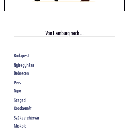
Von
Hamburg
nach ...
Budapest
Nyíregyháza
Debrecen
Pécs
Győr
Szeged
Kecskemét
Székesfehérvár
Miskolc