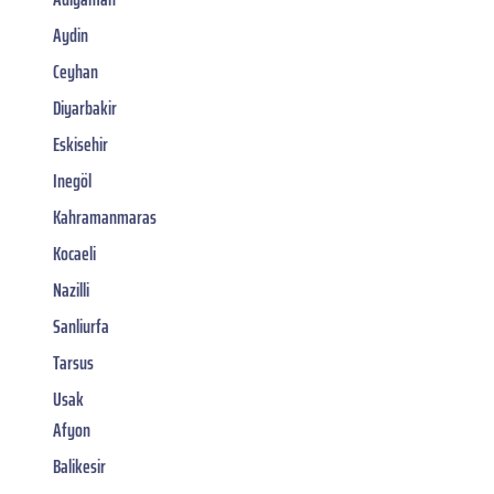
Aydin
Ceyhan
Diyarbakir
Eskisehir
Inegöl
Kahramanmaras
Kocaeli
Nazilli
Sanliurfa
Tarsus
Usak
Afyon
Balikesir