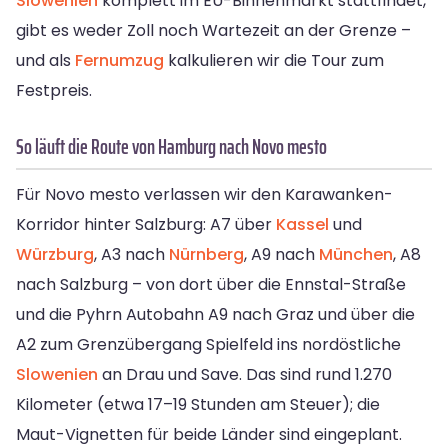
Slowenien
komplett im EU-Binnenmarkt stattfindet,
gibt es weder Zoll noch Wartezeit an der Grenze –
und als
Fernumzug
kalkulieren wir die Tour zum
Festpreis.
So läuft die Route von Hamburg nach Novo mesto
Für Novo mesto verlassen wir den Karawanken-
Korridor hinter Salzburg: A7 über
Kassel
und
Würzburg
, A3 nach
Nürnberg
, A9 nach
München
, A8
nach Salzburg – von dort über die Ennstal-Straße
und die Pyhrn Autobahn A9 nach Graz und über die
A2 zum Grenzübergang Spielfeld ins nordöstliche
Slowenien
an Drau und Save. Das sind rund 1.270
Kilometer (etwa 17–19 Stunden am Steuer); die
Maut-Vignetten für beide Länder sind eingeplant.