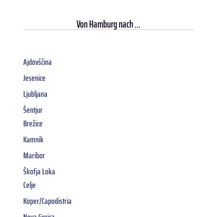
Von
Hamburg
nach ...
Ajdovščina
Jesenice
Ljubljana
Šentjur
Brežice
Kamnik
Maribor
Škofja Loka
Celje
Koper/Capodistria