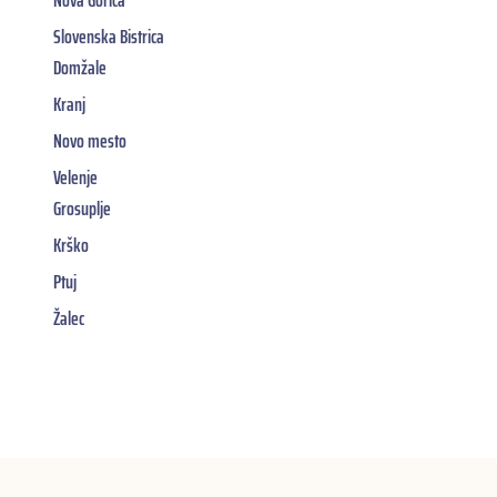
Nova Gorica
Slovenska Bistrica
Domžale
Kranj
Novo mesto
Velenje
Grosuplje
Krško
Ptuj
Žalec