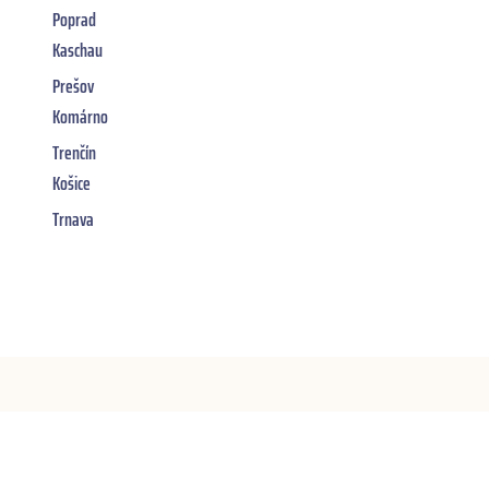
Poprad
Kaschau
Prešov
Komárno
Trenčín
Košice
Trnava