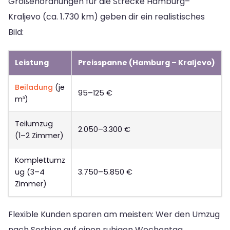
Größenordnungen für die Strecke Hamburg–
Kraljevo (ca. 1.730 km) geben dir ein realistisches
Bild:
Leistung
Preisspanne (Hamburg – Kraljevo)
Beiladung
(je
95–125 €
m³)
Teilumzug
2.050–3.300 €
(1–2 Zimmer)
Komplettumz
ug (3–4
3.750–5.850 €
Zimmer)
Flexible Kunden sparen am meisten: Wer den Umzug
nach Serbien auf einen ruhigen Wochentag