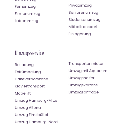
Privatumzug
Fernumzug
Seniorenumzug
Firmenumzug
Studentenumzug
Laborumzug
Möbeltransport
Einlagerung
Umzugsservice
Transporter mieten
Beiladung
Umzug mit Aquarium
Entrümpelung
Umzugshelfer
Halteverbotszone
Umzugskartons
Klaviertransport
Umzugsanfrage
Möbellift
Umzug Hamburg-Mitte
Umzug Altona
Umzug Eimsbüttel
Umzug Hamburg-Nord