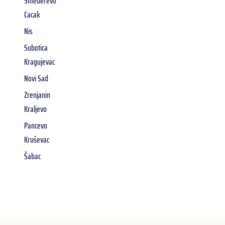
Smederevo
Cacak
Nis
Subotica
Kragujevac
Novi Sad
Zrenjanin
Kraljevo
Pancevo
Kruševac
Šabac