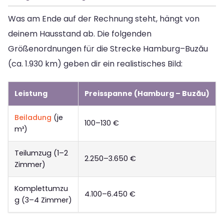
Was am Ende auf der Rechnung steht, hängt von
deinem Hausstand ab. Die folgenden
Größenordnungen für die Strecke Hamburg–Buzău
(ca. 1.930 km) geben dir ein realistisches Bild:
Leistung
Preisspanne (Hamburg – Buzău)
Beiladung
(je
100–130 €
m³)
Teilumzug (1–2
2.250–3.650 €
Zimmer)
Komplettumzu
4.100–6.450 €
g (3–4 Zimmer)