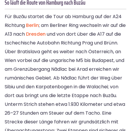
So läuft die Route von Hamburg nach Buzău
Für Buzău startet die Tour ab Hamburg auf der A24
Richtung
Berlin
; am Berliner Ring wechseln wir auf die
A13 nach
Dresden
und von dort über die A17 auf die
tschechische Autobahn Richtung Prag und Brünn.
Über Bratislava geht es weiter nach Österreich, an
Wien vorbei auf die ungarische M5 bis Budapest, und
am Grenzübergang Nădlac bei Arad erreichen wir
rumänisches Gebiet. Ab Nădlac führt der Weg über
Sibiu und den Karpatenbogen in die Walachei; von
dort aus bringt uns die letzte Etappe nach Buzău.
Unterm Strich stehen etwa 1.930 Kilometer und etwa
26–27 Stunden am Steuer auf dem Tacho. Eine
Strecke dieser Länge fahren wir grundsätzlich mit
Übernachtungsstopp: Zwei Etappen sind sicherer als