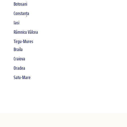
Botosani
Constanța
Iasi
Râmnicu Vâlcea
Tirgu-Mures
Braila
Craiova
Oradea
Satu-Mare