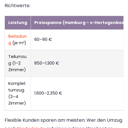
Richtwerte:
Leistung
Preisspanne (Hamburg – s-Hertogenbosc
Beiladun
60–90 €
g
(je m³)
Teilumzu
g (1–2
850–1.300 €
Zimmer)
Komplet
tumzug
1.600–2.350 €
(3–4
Zimmer)
Flexible Kunden sparen am meisten: Wer den Umzug