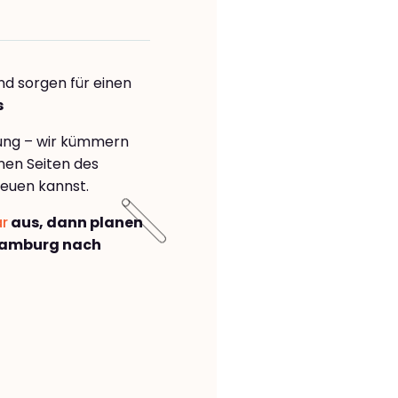
nd sorgen für einen
s
rung – wir kümmern
önen Seiten des
euen kannst.
ar
aus, dann planen
Hamburg nach