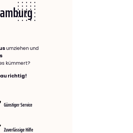
 Hamburg
us
umziehen und
s
lles kümmert?
au richtig!
Günstiger Service
Zuverlässige Hilfe