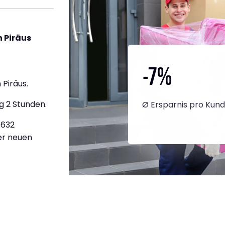
 Piräus
-7
%
Piräus.
g 2 Stunden.
Ø Ersparnis pro Kun
.632
ner neuen