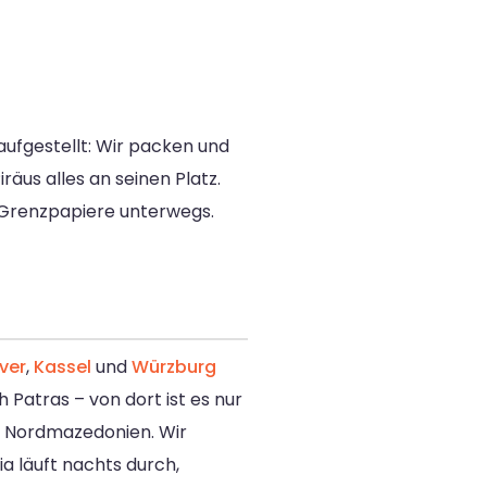
 aufgestellt: Wir packen und
räus alles an seinen Platz.
e Grenzpapiere unterwegs.
ver
,
Kassel
und
Würzburg
Patras – von dort ist es nur
nd Nordmazedonien. Wir
a läuft nachts durch,