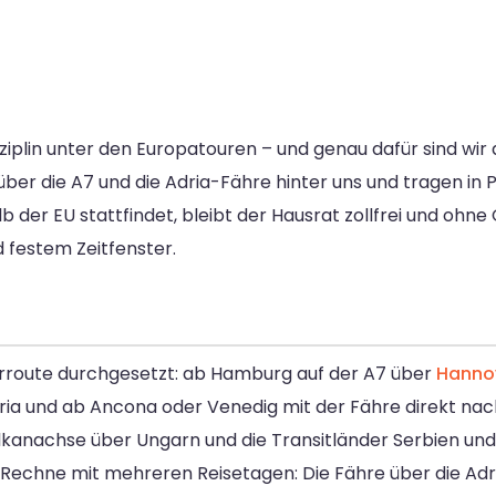
sziplin unter den Europatouren – und genau dafür sind wir
ber die A7 und die Adria-Fähre hinter uns und tragen in Pi
 der EU stattfindet, bleibt der Hausrat zollfrei und ohn
 festem Zeitfenster.
ährroute durchgesetzt: ab Hamburg auf der A7 über
Hanno
ia und ab Ancona oder Venedig mit der Fähre direkt nach 
 Balkanachse über Ungarn und die Transitländer Serbien u
 Rechne mit mehreren Reisetagen: Die Fähre über die Adri