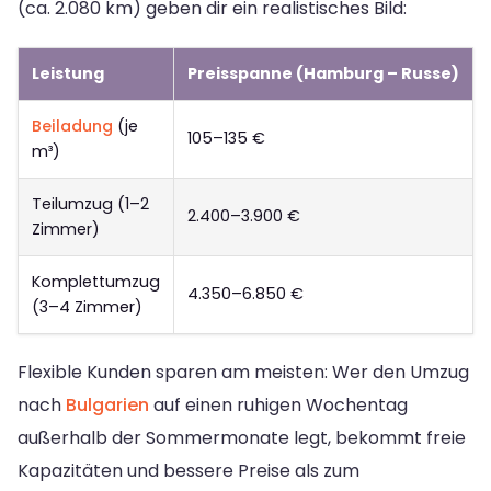
(ca. 2.080 km) geben dir ein realistisches Bild:
Leistung
Preisspanne (Hamburg – Russe)
Beiladung
(je
105–135 €
m³)
Teilumzug (1–2
2.400–3.900 €
Zimmer)
Komplettumzug
4.350–6.850 €
(3–4 Zimmer)
Flexible Kunden sparen am meisten: Wer den Umzug
nach
Bulgarien
auf einen ruhigen Wochentag
außerhalb der Sommermonate legt, bekommt freie
Kapazitäten und bessere Preise als zum